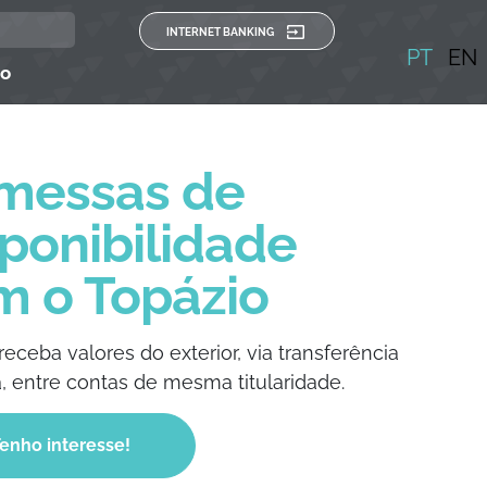
INTERNET BANKING
PT
EN
to
messas de
ponibilidade
m o Topázio
receba valores do exterior, via transferência
, entre contas de mesma titularidade.
enho interesse!