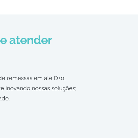
de atender
 de remessas em até D+0;
e inovando nossas soluções;
ado.