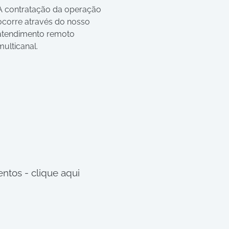
A contratação da operação
ocorre através do nosso
atendimento remoto
multicanal.
tos - clique aqui