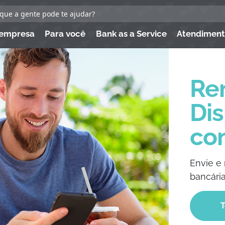
 empresa
Para você
Bank as a Service
Atendimen
Re
Dis
co
Envie e 
bancária
T