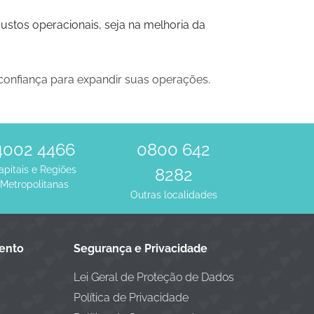
stos operacionais, seja na melhoria da
 confiança para expandir suas operações.
4002 4466
0800 642
apitais e Regiões
8282
Metropolitanas
Outras localidades
mento
Segurança e Privacidade
Lei Geral de Proteção de Dados
Política de Privacidade